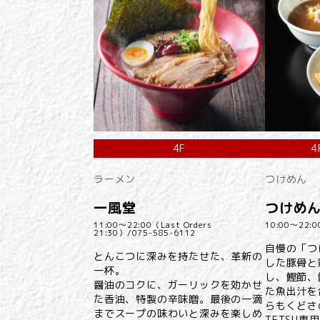
4F
4
ラーメン
つけめん
一風堂
つけめん
11:00～22:00（Last Orders
10:00～22:0
21:30）/
075-585-6112
自慢の「つ
とんこつに深みを持たせた、革新の
した豚骨と
一杯。
し、鰹節、
醤油のコクに、ガーリックを効かせ
た魚出汁を
た香油、特製の辛味噌。最後の一滴
らもくどさ
までスープの味わいと深みを楽しめ
TETSU専