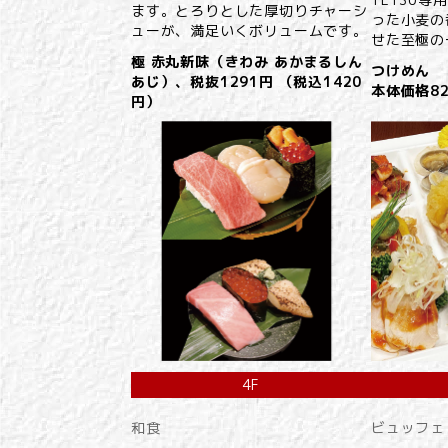
ます。とろりとした厚切りチャーシ
った小麦の
ューが、満足いくボリュームです。
せた至極の
極 赤丸新味（きわみ あかまるしん
つけめん
あじ）、税抜1291円 （税込1420
本体価格8
円）
4F
和食
ビュッフェ