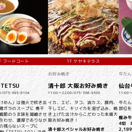
F フードコート
1F ケヤキテラス
お好み焼き
牛たん
TETSU
清十郎 大阪お好み焼き
仙台
0/
075-693-8104
11:00～22:00/
075-366-9500
11:00～
けめん」は強火で炊き出
イカ、エビ、タコ、油カス、豚肉、
牛たん
鶏ガラのスープに 煮干
干しエビ、キリイカを混ぜ込み、焼
部位を
鯖節のうま味を凝縮させ
き上げた出汁からこだわった本場大
極み牛
合わせ、濃厚でありなが
阪お好み焼き！
4切 
の残らないスープに
清十郎スペシャルお好み焼き
2,18
用粉「TETSU-102」で作