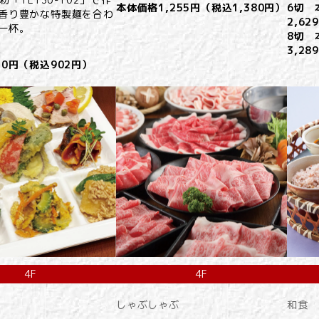
本体価格1,255円（税込1,380円）
6切 
香り豊かな特製麺を合わ
2,62
一杯。
8切 
3,28
20円（税込902円）
4F
4F
しゃぶしゃぶ
和食