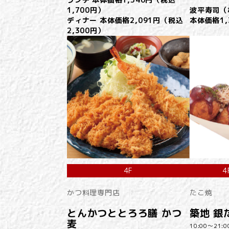
1,700円）
波平寿司（
ディナー 本体価格2,091円（税込
本体価格1,
2,300円）
4F
4
かつ料理専門店
たこ焼
とんかつととろろ膳 かつ
築地 銀
麦
10:00～21:0