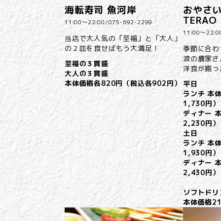
海転寿司 魚河岸
おやさい
TERAO
11:00～22:00/
075-692-2299
11:00～22:0
当店で大人気の「至福」と「大人」
の２皿を食せばもう大満足！
季節に合わ
波の農家さ
至福の３貫盛
洋食が揃っ
大人の３貫盛
本体価格各820円（税込各902円）
平日
ランチ 本体
1,730円）
ディナー 本
2,230円）
土日
ランチ 本体
1,930円）
ディナー 本
2,430円）
ソフトドリ
本体価格2