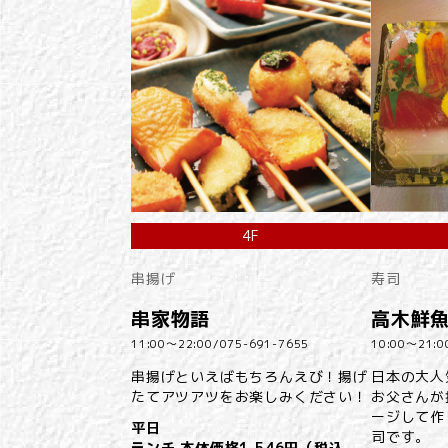
4F
串揚げ
寿司
串家物語
高木鮮
11:00～22:00/
075-691-7655
10:00～21:0
串揚げといえばもちろんえび！揚げ
日本の大人
たてアツアツをお楽しみください！
お父さんが
ージして作
平日
司です。
ランチ 本体価格1,546円（税込