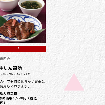
4F
専門店
牛たん福助
22:00/
075-574-7131
の中でも特に柔らかい貴重な
使用しております。
たん焼定食
本体価格1,990円（税込
9円）