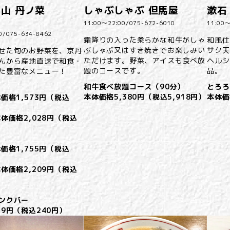
山 丹ノ菜
しゃぶしゃぶ 但馬屋
漱石
11:00～22:00/
075-672-6010
11:00～
0/
075-634-8462
霜降りの入った柔らかな和牛がしゃ
和風仕
ぶしゃぶ又はすき焼きでお楽しみい
サク天
せた旬のお野菜を、京丹
ただけます。野菜、アイスも食べ放
ヘルシ
んから産地直送で和食・
題のコースです。
品。
た豊富なメニュー！
和牛食べ放題コース（90分）
とろろ
本体価格5,380円（税込5,918円）
本体価
価格1,573円（税込
体価格2,028円（税込
価格1,755円（税込
体価格2,209円（税込
ンクバー
19円（税込240円）