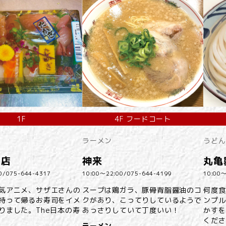
1F
4F フードコート
ラーメン
うどん
魚店
神来
丸亀
0/
075-644-4317
10:00～22:00/
075-644-4199
10:00～
気アニメ、サザエさんの
スープは鶏ガラ、豚骨背脂醤油のコ
何度食
持って帰るお寿司をイメ
クがあり、こってりしているようで
ンプル
りました。The日本の寿
あっさりしていて丁度いい！
かすを
くださ
ラーメン